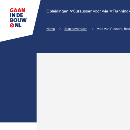
Opleidingen
Cursussen
Voor wie
Planning
Home
Succesverhalen
Vera van Rossem, Belei