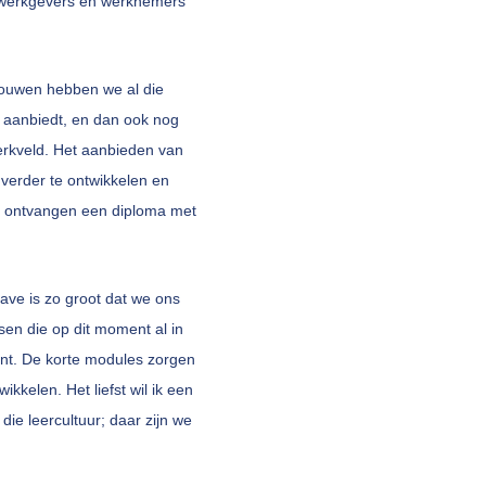
e werkgevers én werknemers
 bouwen hebben we al die
n aanbiedt, en dan ook nog
erkveld. Het aanbieden van
verder te ontwikkelen en
e ontvangen een diploma met
ve is zo groot dat we ons
sen die op dit moment al in
ant. De korte modules zorgen
kkelen. Het liefst wil ik een
die leercultuur; daar zijn we