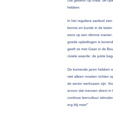
Dat gebeurt op maat: de op
hebben.
In het reguliere aanbod zien
kennis en kunde in de keten
eens op een slimme manier: 
goede opleidingen is bovend
geeft ze met Gaan in de Bo
civiele waarde: de juiste ba
De komende jaren hebben we
niet alleen moeten richten o
de sector werkzaam zijn. Voo
ervoor dat mensen direct in h
continue leercultuur stimuler
erg blij mee!”