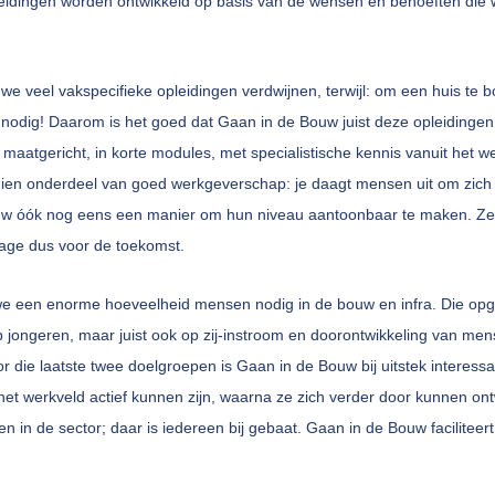
leidingen worden ontwikkeld op basis van de wensen en behoeften di
 we veel vakspecifieke opleidingen verdwijnen, terwijl: om een huis te
 nodig! Daarom is het goed dat Gaan in de Bouw juist deze opleidinge
maatgericht, in korte modules, met specialistische kennis vanuit het w
ien onderdeel van goed werkgeverschap: je daagt mensen uit om zich 
uw óók nog eens een manier om hun niveau aantoonbaar te maken. Z
gage dus voor de toekomst.
 een enorme hoeveelheid mensen nodig in de bouw en infra. Die opga
p jongeren, maar juist ook op zij-instroom en doorontwikkeling van men
r die laatste twee doelgroepen is Gaan in de Bouw bij uitstek interess
et werkveld actief kunnen zijn, waarna ze zich verder door kunnen ontwi
en in de sector; daar is iedereen bij gebaat. Gaan in de Bouw faciliteert 