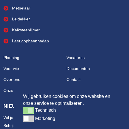
Metselaar
Leidekker
Kalksteenlijmer
Leerloopbaanpaden
Planning
Vacatures
Voor wie
Documenten
Over ons
Contact
Onze partners
Wij gebruiken cookies om onze website en
onze service te optimaliseren.
NIEUWSBRIEF
Technisch
Technisch
Wil je op de hoogte blijven van geplande opleidingen?
Marketing
Marketing
Schrijf je nu in op de nieuwsbrief