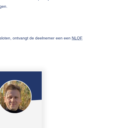
gen.
loten, ontvangt de deelnemer een een
NLQF