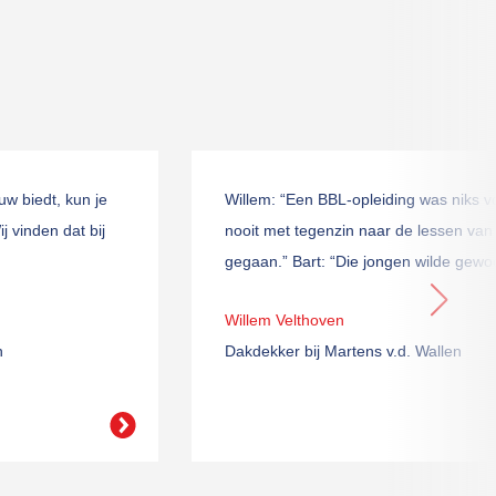
w biedt, kun je
Willem: “Een BBL-opleiding was niks vo
 vinden dat bij
nooit met tegenzin naar de lessen va
gegaan.” Bart: “Die jongen wilde gewo
Willem Velthoven
n
Dakdekker bij Martens v.d. Wallen