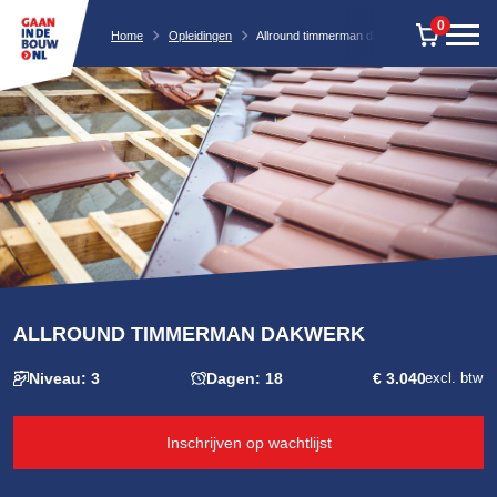
0
Home
Opleidingen
Allround timmerman dakwerk
ALLROUND TIMMERMAN DAKWERK
Niveau: 3
Dagen: 18
€ 3.040
excl. btw
Inschrijven op wachtlijst