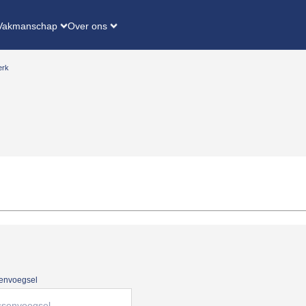
Vakmanschap
Over ons
erk
envoegsel