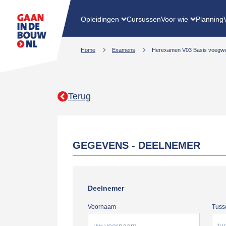
Opleidingen
Cursussen
Voor wie
Planning
Home
Examens
Herexamen V03 Basis voegw
Terug
GEGEVENS - DEELNEMER
Deelnemer
Voornaam
Tuss